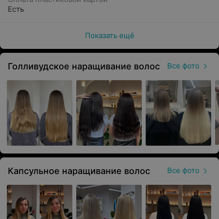
Есть
капсульная техника.
Уходы для волос:
Показать ещё
поверхностный пилинг кожи головы,
Голливудское наращивание волос
Все фото
уход от Davines,
уход для окрашенных волос от L’oréal.
Макияж:
дневной макияж,
вечерний макияж,
макияж на праздник,
экспресс-макияж.
Капсульное наращивание волос
Все фото
Дополнительные услуги:
укладка на стайлер Dyson,