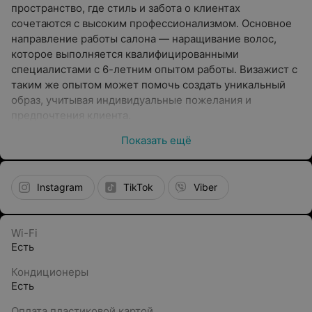
пространство, где стиль и забота о клиентах
сочетаются с высоким профессионализмом. Основное
направление работы салона — наращивание волос,
которое выполняется квалифицированными
специалистами с 6-летним опытом работы. Визажист с
таким же опытом может помочь создать уникальный
образ, учитывая индивидуальные пожелания и
предпочтения клиента.
Показать ещё
В K’ior place (Кьёр плэйс) клиенты могут
воспользоваться широким спектром услуг,
предоставляемых мастерами, которые стремятся
максимально качественно и естественно преображать
Instagram
TikTok
Viber
девушек.
Услуги
Wi-Fi
Есть
K’ior place предлагает следующие услуги:
Кондиционеры
Наращивание волос:
Есть
голливудская техника,
Оплата пластиковой картой